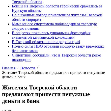
Тверской области
Бойцы из Тверской области героически сражались за
Курскую область
На выходные погода приготовила жителям Тверской
области сюрприз
Мама юного спортсмена поблагодарила тверскую
скорую помощь
В соцсетях появилась уникальная фотография
знаменитой калязинской колокольни
В Тверской области нашли редкий гриб
Ночью силы ПВО отразили мощную атаку вражеских
беспилотников
Синоптики сообщили, что в Тверской области резко
похолодает
Главная
Новости
Жителям Тверской области предлагают принести ненужные
деньги в банк
Жителям Тверской области
предлагают принести ненужные
деньги в банк