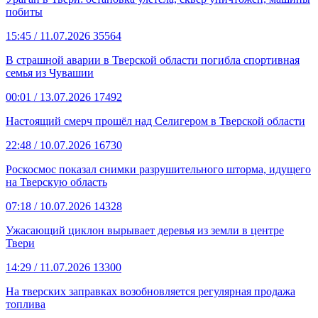
побиты
15:45
/ 11.07.2026
35564
В страшной аварии в Тверской области погибла спортивная
семья из Чувашии
00:01
/ 13.07.2026
17492
Настоящий смерч прошёл над Селигером в Тверской области
22:48
/ 10.07.2026
16730
Роскосмос показал снимки разрушительного шторма, идущего
на Тверскую область
07:18
/ 10.07.2026
14328
Ужасающий циклон вырывает деревья из земли в центре
Твери
14:29
/ 11.07.2026
13300
На тверских заправках возобновляется регулярная продажа
топлива