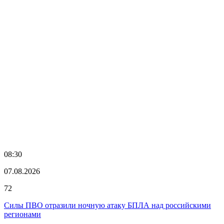
08:30
07.08.2026
72
Силы ПВО отразили ночную атаку БПЛА над российскими
регионами