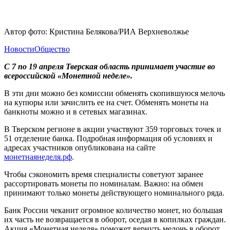
Автор фото: Кристина Белякова/РИА Верхневолжье
Новости
Общество
С 7 по 19 апреля Тверская область принимает участие во
всероссийской «Монетной неделе».
В эти дни можно без комиссии обменять скопившуюся мелочь
на купюры или зачислить ее на счет. Обменять монеты на
банкноты можно и в сетевых магазинах.
В Тверском регионе в акции участвуют 359 торговых точек и
51 отделение банка. Подробная информация об условиях и
адресах участников опубликована на сайте
монетнаянеделя.рф
.
Чтобы сэкономить время специалисты советуют заранее
рассортировать монеты по номиналам. Важно: на обмен
принимают только монеты действующего номинального ряда.
Банк России чеканит огромное количество монет, но большая
их часть не возвращается в оборот, оседая в копилках граждан.
Акция «Монетная неделя» поможет вернуть мелочь в оборот