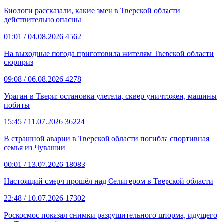
Биологи рассказали, какие змеи в Тверской области
действительно опасны
01:01
/ 04.08.2026
4562
На выходные погода приготовила жителям Тверской области
сюрприз
09:08
/ 06.08.2026
4278
Ураган в Твери: остановка улетела, сквер уничтожен, машины
побиты
15:45
/ 11.07.2026
36224
В страшной аварии в Тверской области погибла спортивная
семья из Чувашии
00:01
/ 13.07.2026
18083
Настоящий смерч прошёл над Селигером в Тверской области
22:48
/ 10.07.2026
17302
Роскосмос показал снимки разрушительного шторма, идущего