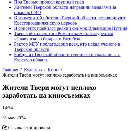
Под Тверью прошел крупный град
Жителей Тверской области наградили медалями за
помощь СВО
В знаменитой обители Тверской области реставрируют
Крестовоздвиженскую церковь
В соцсетях появился редкий снимок Владимира Путина
Тверской коллектив «Романтики» стал лауреатом
«Славянского базара» в Витебске
Ректор МГУ поблагодарил всех, кто искал ученого в
Тверской области
Бойцы из Тверской области героически сражались за
Курскую область
Главная
Культура
Кино
Жители Твери могут неплохо заработать на киносъемках
Жители Твери могут неплохо
заработать на киносъемках
14:54
31 мая 2024
Ссылка скопирована