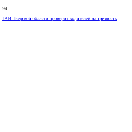
94
ГАИ Тверской области проверит водителей на трезвость