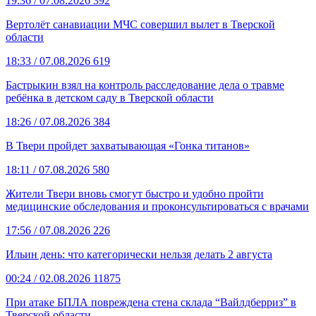
19:36
/ 07.08.2026
392
Вертолёт санавиации МЧС совершил вылет в Тверской
области
18:33
/ 07.08.2026
619
Бастрыкин взял на контроль расследование дела о травме
ребёнка в детском саду в Тверской области
18:26
/ 07.08.2026
384
В Твери пройдет захватывающая «Гонка титанов»
18:11
/ 07.08.2026
580
Жители Твери вновь смогут быстро и удобно пройти
медицинские обследования и проконсультироваться с врачами
17:56
/ 07.08.2026
226
Ильин день: что категорически нельзя делать 2 августа
00:24
/ 02.08.2026
11875
При атаке БПЛА повреждена стена склада “Вайлдберриз” в
Тверской области