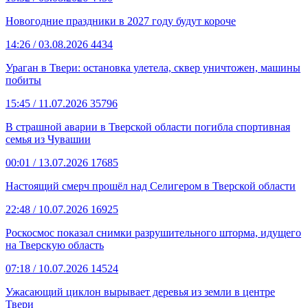
Новогодние праздники в 2027 году будут короче
14:26
/ 03.08.2026
4434
Ураган в Твери: остановка улетела, сквер уничтожен, машины
побиты
15:45
/ 11.07.2026
35796
В страшной аварии в Тверской области погибла спортивная
семья из Чувашии
00:01
/ 13.07.2026
17685
Настоящий смерч прошёл над Селигером в Тверской области
22:48
/ 10.07.2026
16925
Роскосмос показал снимки разрушительного шторма, идущего
на Тверскую область
07:18
/ 10.07.2026
14524
Ужасающий циклон вырывает деревья из земли в центре
Твери