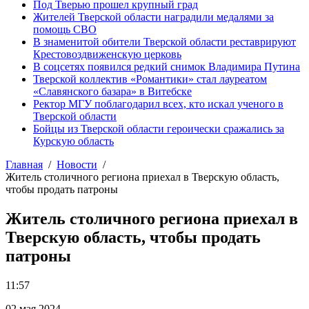
Под Тверью прошел крупный град
Жителей Тверской области наградили медалями за
помощь СВО
В знаменитой обители Тверской области реставрируют
Крестовоздвиженскую церковь
В соцсетях появился редкий снимок Владимира Путина
Тверской коллектив «Романтики» стал лауреатом
«Славянского базара» в Витебске
Ректор МГУ поблагодарил всех, кто искал ученого в
Тверской области
Бойцы из Тверской области героически сражались за
Курскую область
Главная
Новости
Житель столичного региона приехал в Тверскую область,
чтобы продать патроны
Житель столичного региона приехал в
Тверскую область, чтобы продать
патроны
11:57
02 мая 2024