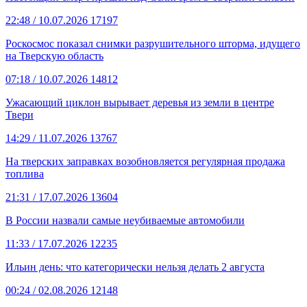
22:48
/ 10.07.2026
17197
Роскосмос показал снимки разрушительного шторма, идущего
на Тверскую область
07:18
/ 10.07.2026
14812
Ужасающий циклон вырывает деревья из земли в центре
Твери
14:29
/ 11.07.2026
13767
На тверских заправках возобновляется регулярная продажа
топлива
21:31
/ 17.07.2026
13604
В России назвали самые неубиваемые автомобили
11:33
/ 17.07.2026
12235
Ильин день: что категорически нельзя делать 2 августа
00:24
/ 02.08.2026
12148