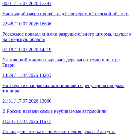
00:01
/ 13.07.2026
17393
Настоящий смерч прошёл над Селигером в Тверской области
22:48
/ 10.07.2026
16636
Роскосмос показал снимки разрушительного шторма, идущего
на Тверскую область
07:18
/ 10.07.2026
14219
Ужасающий циклон вырывает деревья из земли в центре
Твери
14:29
/ 11.07.2026
13205
На тверских заправках возобновляется регулярная продажа
топлива
21:31
/ 17.07.2026
13060
В России назвали самые неубиваемые автомобили
11:33
/ 17.07.2026
11677
Ильин день: что категорически нельзя делать 2 августа