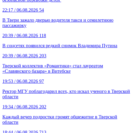
22:17
/ 06.08.2026
54
В Твери зажало дверью водителя такси и семилетнюю
пассажирку
20:39
/ 06.08.2026
118
В соцсетях появился редкий снимок Владимира Путина
20:39
/ 06.08.2026
203
Тверской коллектив «Романтики» стал лауреатом
«Славянского базара» в Витебске
19:53
/ 06.08.2026
97
Ректор МГУ поблагодарил всех, кто искал ученого в Тверской
области
19:34
/ 06.08.2026
202
Каждый вечер подростки громят общежитие в Тверской
области
18:44
/ 06.08.2026
713