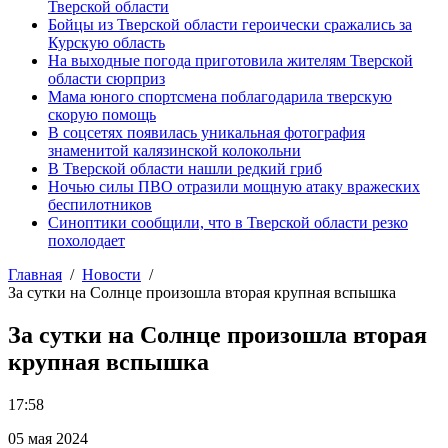
Тверской области
Бойцы из Тверской области героически сражались за
Курскую область
На выходные погода приготовила жителям Тверской
области сюрприз
Мама юного спортсмена поблагодарила тверскую
скорую помощь
В соцсетях появилась уникальная фотография
знаменитой калязинской колокольни
В Тверской области нашли редкий гриб
Ночью силы ПВО отразили мощную атаку вражеских
беспилотников
Синоптики сообщили, что в Тверской области резко
похолодает
Главная
Новости
За сутки на Солнце произошла вторая крупная вспышка
За сутки на Солнце произошла вторая
крупная вспышка
17:58
05 мая 2024