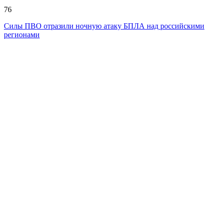
76
Силы ПВО отразили ночную атаку БПЛА над российскими
регионами