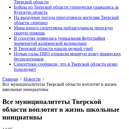
Тверской области
Бойцы из Тверской области героически сражались за
Курскую область
На выходные погода приготовила жителям Тверской
области сюрприз
Мама юного спортсмена поблагодарила тверскую
скорую помощь
В соцсетях появилась уникальная фотография
знаменитой калязинской колокольни
В Тверской области нашли редкий гриб
Ночью силы ПВО отразили мощную атаку вражеских
беспилотников
Синоптики сообщили, что в Тверской области резко
похолодает
Главная
Новости
Все муниципалитеты Тверской области воплотят в жизнь
школьные инициативы
Все муниципалитеты Тверской
области воплотят в жизнь школьные
инициативы