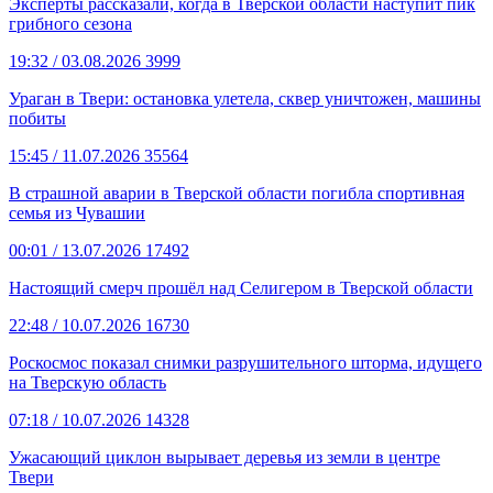
Эксперты рассказали, когда в Тверской области наступит пик
грибного сезона
19:32
/ 03.08.2026
3999
Ураган в Твери: остановка улетела, сквер уничтожен, машины
побиты
15:45
/ 11.07.2026
35564
В страшной аварии в Тверской области погибла спортивная
семья из Чувашии
00:01
/ 13.07.2026
17492
Настоящий смерч прошёл над Селигером в Тверской области
22:48
/ 10.07.2026
16730
Роскосмос показал снимки разрушительного шторма, идущего
на Тверскую область
07:18
/ 10.07.2026
14328
Ужасающий циклон вырывает деревья из земли в центре
Твери