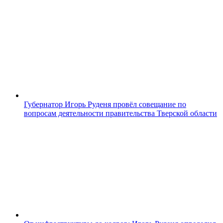
Губернатор Игорь Руденя провёл совещание по
вопросам деятельности правительства Тверской области