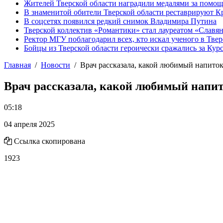
Жителей Тверской области наградили медалями за помо
В знаменитой обители Тверской области реставрируют К
В соцсетях появился редкий снимок Владимира Путина
Тверской коллектив «Романтики» стал лауреатом «Славян
Ректор МГУ поблагодарил всех, кто искал ученого в Твер
Бойцы из Тверской области героически сражались за Кур
Главная
Новости
Врач рассказала, какой любимый напито
Врач рассказала, какой любимый напи
05:18
04 апреля 2025
Ссылка скопирована
1923