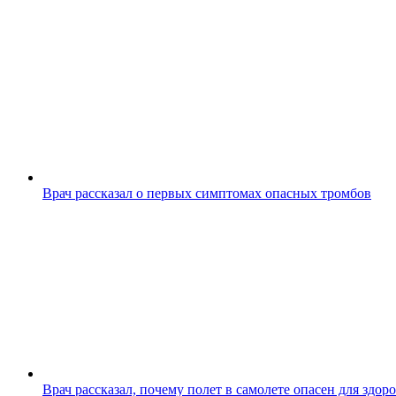
Врач рассказал о первых симптомах опасных тромбов
Врач рассказал, почему полет в самолете опасен для здор