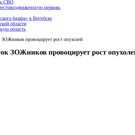
щь СВО
рестовоздвиженскую церковь
ского базара» в Витебске
ской области
скую область
к ЗОЖников провоцирует рост опухолей
ток ЗОЖников провоцирует рост опухоле