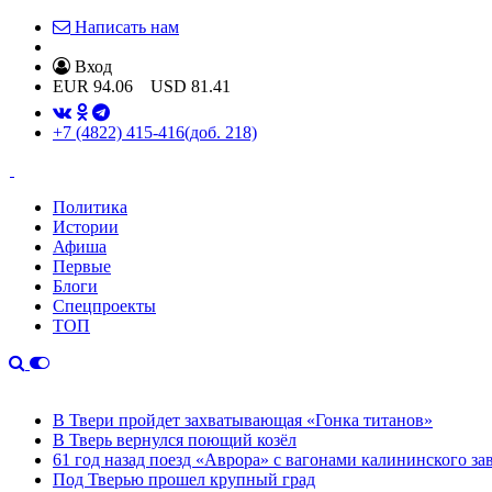
Написать нам
Вход
EUR
94.06
USD
81.41
+7 (4822) 415-416
(доб. 218)
Политика
Истории
Афиша
Первые
Блоги
Спецпроекты
ТОП
В Твери пройдет захватывающая «Гонка титанов»
В Тверь вернулся поющий козёл
61 год назад поезд «Аврора» с вагонами калининского за
Под Тверью прошел крупный град