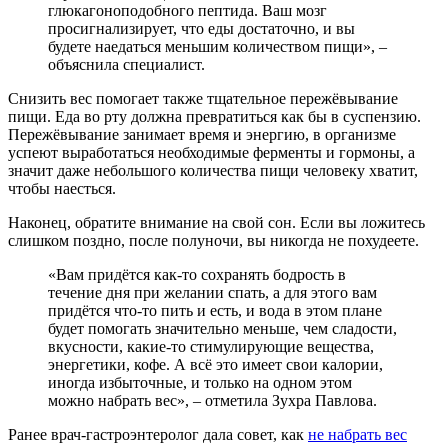
глюкагоноподобного пептида. Ваш мозг
просигнализирует, что еды достаточно, и вы
будете наедаться меньшим количеством пищи», –
объяснила специалист.
Снизить вес помогает также тщательное пережёвывание
пищи. Еда во рту должна превратиться как бы в суспензию.
Пережёвывание занимает время и энергию, в организме
успеют выработаться необходимые ферменты и гормоны, а
значит даже небольшого количества пищи человеку хватит,
чтобы наесться.
Наконец, обратите внимание на свой сон. Если вы ложитесь
слишком поздно, после полуночи, вы никогда не похудеете.
«Вам придётся как-то сохранять бодрость в
течение дня при желании спать, а для этого вам
придётся что-то пить и есть, и вода в этом плане
будет помогать значительно меньше, чем сладости,
вкусности, какие-то стимулирующие вещества,
энергетики, кофе. А всё это имеет свои калории,
иногда избыточные, и только на одном этом
можно набрать вес», – отметила Зухра Павлова.
Ранее врач-гастроэнтеролог дала совет, как
не набрать вес