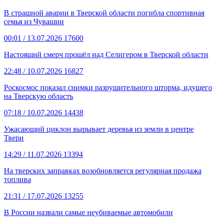
В страшной аварии в Тверской области погибла спортивная
семья из Чувашии
00:01
/ 13.07.2026
17600
Настоящий смерч прошёл над Селигером в Тверской области
22:48
/ 10.07.2026
16827
Роскосмос показал снимки разрушительного шторма, идущего
на Тверскую область
07:18
/ 10.07.2026
14438
Ужасающий циклон вырывает деревья из земли в центре
Твери
14:29
/ 11.07.2026
13394
На тверских заправках возобновляется регулярная продажа
топлива
21:31
/ 17.07.2026
13255
В России назвали самые неубиваемые автомобили