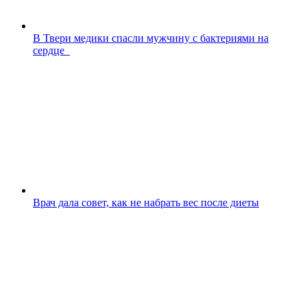
В Твери медики спасли мужчину с бактериями на
сердце
Врач дала совет, как не набрать вес после диеты