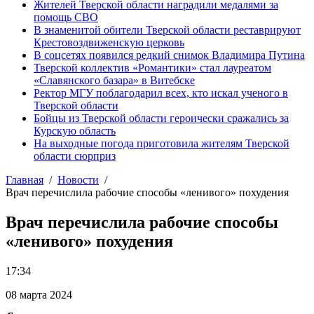
Жителей Тверской области наградили медалями за
помощь СВО
В знаменитой обители Тверской области реставрируют
Крестовоздвиженскую церковь
В соцсетях появился редкий снимок Владимира Путина
Тверской коллектив «Романтики» стал лауреатом
«Славянского базара» в Витебске
Ректор МГУ поблагодарил всех, кто искал ученого в
Тверской области
Бойцы из Тверской области героически сражались за
Курскую область
На выходные погода приготовила жителям Тверской
области сюрприз
Главная
Новости
Врач перечислила рабочие способы «ленивого» похудения
Врач перечислила рабочие способы
«ленивого» похудения
17:34
08 марта 2024