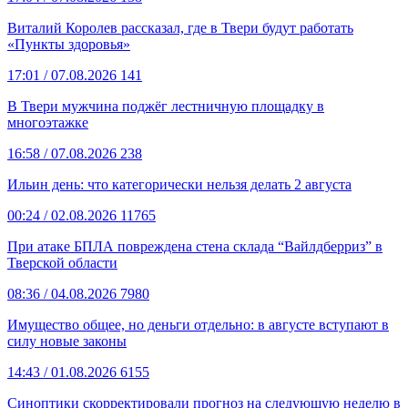
Виталий Королев рассказал, где в Твери будут работать
«Пункты здоровья»
17:01
/ 07.08.2026
141
В Твери мужчина поджёг лестничную площадку в
многоэтажке
16:58
/ 07.08.2026
238
Ильин день: что категорически нельзя делать 2 августа
00:24
/ 02.08.2026
11765
При атаке БПЛА повреждена стена склада “Вайлдберриз” в
Тверской области
08:36
/ 04.08.2026
7980
Имущество общее, но деньги отдельно: в августе вступают в
силу новые законы
14:43
/ 01.08.2026
6155
Синоптики скорректировали прогноз на следующую неделю в