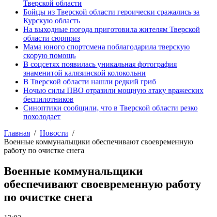
Тверской области
Бойцы из Тверской области героически сражались за
Курскую область
На выходные погода приготовила жителям Тверской
области сюрприз
Мама юного спортсмена поблагодарила тверскую
скорую помощь
В соцсетях появилась уникальная фотография
знаменитой калязинской колокольни
В Тверской области нашли редкий гриб
Ночью силы ПВО отразили мощную атаку вражеских
беспилотников
Синоптики сообщили, что в Тверской области резко
похолодает
Главная
Новости
Военные коммунальщики обеспечивают своевременную
работу по очистке снега
Военные коммунальщики
обеспечивают своевременную работу
по очистке снега