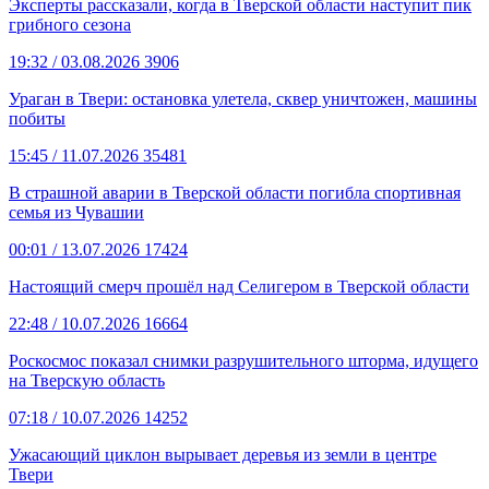
Эксперты рассказали, когда в Тверской области наступит пик
грибного сезона
19:32
/ 03.08.2026
3906
Ураган в Твери: остановка улетела, сквер уничтожен, машины
побиты
15:45
/ 11.07.2026
35481
В страшной аварии в Тверской области погибла спортивная
семья из Чувашии
00:01
/ 13.07.2026
17424
Настоящий смерч прошёл над Селигером в Тверской области
22:48
/ 10.07.2026
16664
Роскосмос показал снимки разрушительного шторма, идущего
на Тверскую область
07:18
/ 10.07.2026
14252
Ужасающий циклон вырывает деревья из земли в центре
Твери