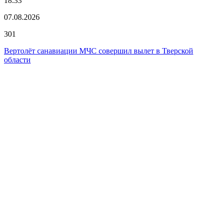
18:33
07.08.2026
301
Вертолёт санавиации МЧС совершил вылет в Тверской
области