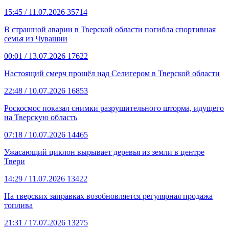
15:45
/ 11.07.2026
35714
В страшной аварии в Тверской области погибла спортивная
семья из Чувашии
00:01
/ 13.07.2026
17622
Настоящий смерч прошёл над Селигером в Тверской области
22:48
/ 10.07.2026
16853
Роскосмос показал снимки разрушительного шторма, идущего
на Тверскую область
07:18
/ 10.07.2026
14465
Ужасающий циклон вырывает деревья из земли в центре
Твери
14:29
/ 11.07.2026
13422
На тверских заправках возобновляется регулярная продажа
топлива
21:31
/ 17.07.2026
13275