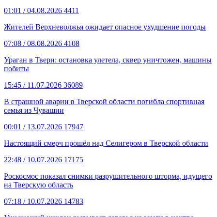
01:01
/ 04.08.2026
4411
Жителей Верхневолжья ожидает опасное ухудшение погоды
07:08
/ 08.08.2026
4108
Ураган в Твери: остановка улетела, сквер уничтожен, машины
побиты
15:45
/ 11.07.2026
36089
В страшной аварии в Тверской области погибла спортивная
семья из Чувашии
00:01
/ 13.07.2026
17947
Настоящий смерч прошёл над Селигером в Тверской области
22:48
/ 10.07.2026
17175
Роскосмос показал снимки разрушительного шторма, идущего
на Тверскую область
07:18
/ 10.07.2026
14783