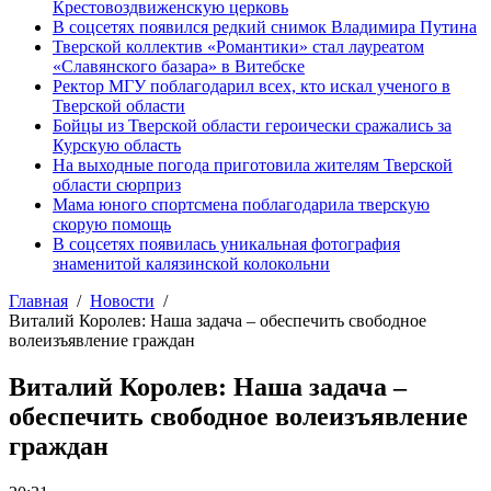
Крестовоздвиженскую церковь
В соцсетях появился редкий снимок Владимира Путина
Тверской коллектив «Романтики» стал лауреатом
«Славянского базара» в Витебске
Ректор МГУ поблагодарил всех, кто искал ученого в
Тверской области
Бойцы из Тверской области героически сражались за
Курскую область
На выходные погода приготовила жителям Тверской
области сюрприз
Мама юного спортсмена поблагодарила тверскую
скорую помощь
В соцсетях появилась уникальная фотография
знаменитой калязинской колокольни
Главная
Новости
Виталий Королев: Наша задача – обеспечить свободное
волеизъявление граждан
Виталий Королев: Наша задача –
обеспечить свободное волеизъявление
граждан