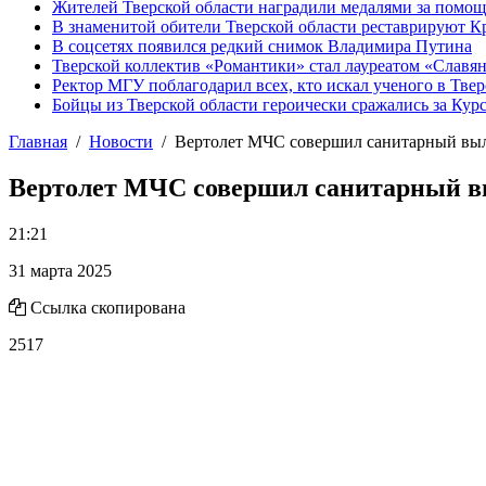
Жителей Тверской области наградили медалями за помо
В знаменитой обители Тверской области реставрируют К
В соцсетях появился редкий снимок Владимира Путина
Тверской коллектив «Романтики» стал лауреатом «Славян
Ректор МГУ поблагодарил всех, кто искал ученого в Твер
Бойцы из Тверской области героически сражались за Кур
Главная
Новости
Вертолет МЧС совершил санитарный выл
Вертолет МЧС совершил санитарный в
21:21
31 марта 2025
Ссылка скопирована
2517