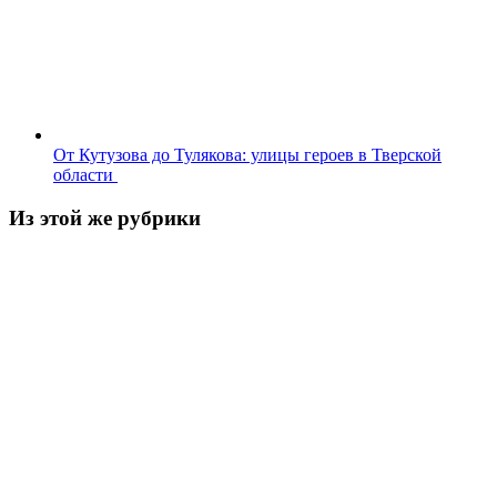
От Кутузова до Тулякова: улицы героев в Тверской
области
Из этой же рубрики