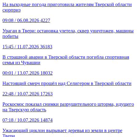
На выходные погода приготовила жителям Тверской области
сюрприз
09:08
/ 06.08.2026
4227
Ураган в Твери: остановка улетела, сквер уничтожен, машины
побиты
15:45
/ 11.07.2026
36183
В страшной аварии в Тверской области погибла спортивная
семья из Чувашии
00:01
/ 13.07.2026
18032
Настоящий смерч прошёл над Селигером в Тверской области
22:48
/ 10.07.2026
17263
Роскосмос показал снимки разрушительного шторма, идущего
на Тверскую область
07:18
/ 10.07.2026
14874
Ужасающий циклон вырывает деревья из земли в центре
Твери