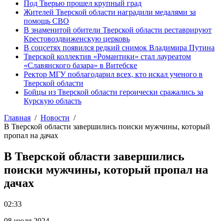
Под Тверью прошел крупный град
Жителей Тверской области наградили медалями за
помощь СВО
В знаменитой обители Тверской области реставрируют
Крестовоздвиженскую церковь
В соцсетях появился редкий снимок Владимира Путина
Тверской коллектив «Романтики» стал лауреатом
«Славянского базара» в Витебске
Ректор МГУ поблагодарил всех, кто искал ученого в
Тверской области
Бойцы из Тверской области героически сражались за
Курскую область
Главная
Новости
В Тверской области завершились поиски мужчины, который
пропал на дачах
В Тверской области завершились
поиски мужчины, который пропал на
дачах
02:33
08 июля 2024