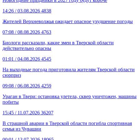
Новогодние праздники в 2027 году будут короче
14:26
/ 03.08.2026
4838
Жителей Верхневолжья ожидает опасное ухудшение погоды
07:08
/ 08.08.2026
4763
Биологи рассказали, какие змеи в Тверской области
действительно опасны
01:01
/ 04.08.2026
4545
На выходные погода приготовила жителям Тверской области
сюрприз
09:08
/ 06.08.2026
4259
Ураган в Твери: остановка улетела, сквер уничтожен, машины
побиты
15:45
/ 11.07.2026
36207
В страшной аварии в Тверской области погибла спортивная
семья из Чувашии
00:01
/ 13.07.2026
18065