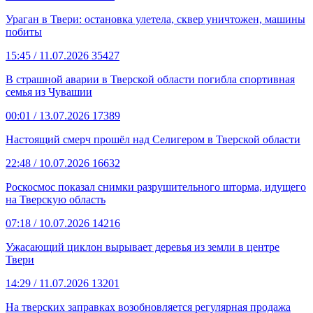
Ураган в Твери: остановка улетела, сквер уничтожен, машины
побиты
15:45
/ 11.07.2026
35427
В страшной аварии в Тверской области погибла спортивная
семья из Чувашии
00:01
/ 13.07.2026
17389
Настоящий смерч прошёл над Селигером в Тверской области
22:48
/ 10.07.2026
16632
Роскосмос показал снимки разрушительного шторма, идущего
на Тверскую область
07:18
/ 10.07.2026
14216
Ужасающий циклон вырывает деревья из земли в центре
Твери
14:29
/ 11.07.2026
13201
На тверских заправках возобновляется регулярная продажа