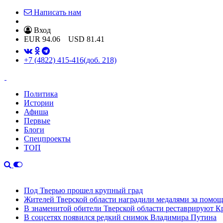
Написать нам
Вход
EUR
94.06
USD
81.41
+7 (4822) 415-416
(доб. 218)
Политика
Истории
Афиша
Первые
Блоги
Спецпроекты
ТОП
Под Тверью прошел крупный град
Жителей Тверской области наградили медалями за помо
В знаменитой обители Тверской области реставрируют К
В соцсетях появился редкий снимок Владимира Путина