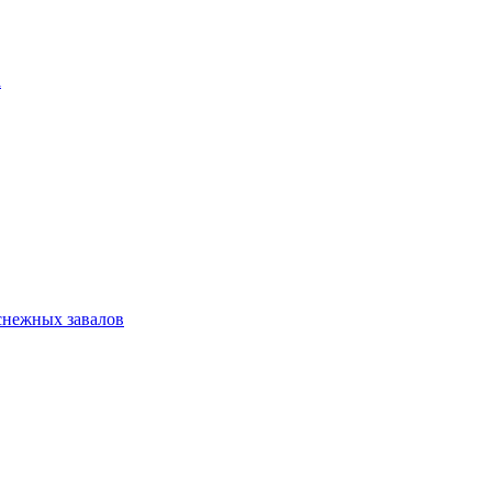
а
 снежных завалов