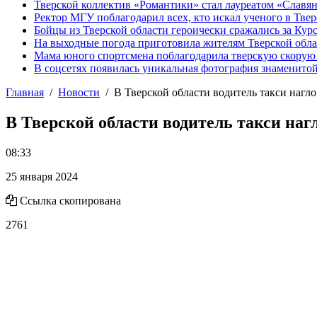
Тверской коллектив «Романтики» стал лауреатом «Славян
Ректор МГУ поблагодарил всех, кто искал ученого в Твер
Бойцы из Тверской области героически сражались за Кур
На выходные погода приготовила жителям Тверской обл
Мама юного спортсмена поблагодарила тверскую скору
В соцсетях появилась уникальная фотография знаменито
Главная
Новости
В Тверской области водитель такси нагл
В Тверской области водитель такси наг
08:33
25 января 2024
Ссылка скопирована
2761