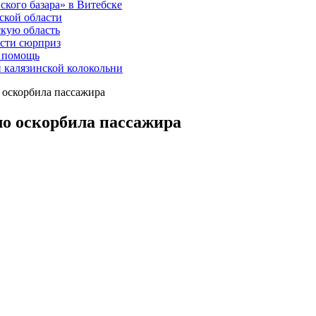
ского базара» в Витебске
ской области
скую область
асти сюрприз
ю помощь
й калязинской колокольни
о оскорбила пассажира
ло оскорбила пассажира