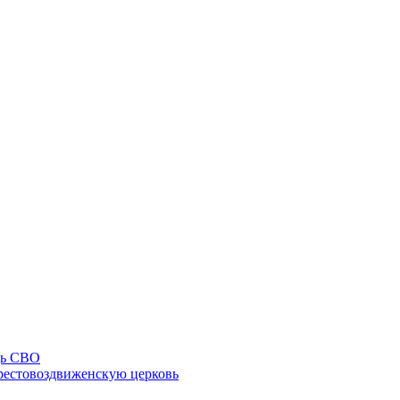
щь СВО
рестовоздвиженскую церковь