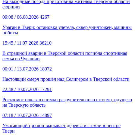
На выходные погода приготовила жителям Тверской области
сюрприз
09:08
/ 06.08.2026
4267
Ураган в Твери: остановка улетела, сквер уничтожен, машины
побиты
15:45
/ 11.07.2026
36210
В страшной аварии в Тверской области погибла спортивная
семья из Чувашии
00:01
/ 13.07.2026
18072
Настоящий смерч прошёл над Селигером в Тверской области
22:48
/ 10.07.2026
17291
Роскосмос показал снимки разрушительного шторма, идущего
на Тверскую область
07:18
/ 10.07.2026
14897
Ужасающий циклон вырывает деревья из земли в центре
Твери