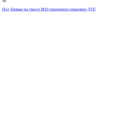
56
Под Тверью на трассе М10 произошло серьезное ДТП