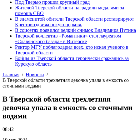
Под Тверью прошел крупный град
Жителей Тверской области наградили медалями за
помощь СВО
В знаменитой обители Тверской области реставрируют
Крестовоздвиженскую церковь
В соцсетях появился редкий снимок Владимира Путина
Тверской коллектив «Романтики» стал лауреатом
«Славянского базара» в Витебске
Ректор МГУ поблагодарил всех, кто искал ученого в
Тверской области
Бойцы из Тверской области героически сражались за
Курскую область
Главная
Новости
В Тверской области трехлетняя девочка упала в емкость со
сточными водами
В Тверской области трехлетняя
девочка упала в емкость со сточными
водами
08:42
10 мая 2024