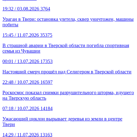
19:32
/ 03.08.2026
3764
Ураган в Твери: остановка улетела, сквер уничтожен, машины
побиты
15:45
/ 11.07.2026
35375
В страшной аварии в Тверской области погибла спортивная
семья из Чувашии
00:01
/ 13.07.2026
17353
Настоящий смерч прошёл над Селигером в Тверской области
22:48
/ 10.07.2026
16597
Роскосмос показал снимки разрушительного шторма, идущего
на Тверскую область
07:18
/ 10.07.2026
14184
Ужасающий циклон вырывает деревья из земли в центре
Твери
14:29
/ 11.07.2026
13163