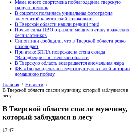
Мама юного спортсмена поблагодарила тверскую
скорую помощь
В соцсетях появилась уникальная фотография
знаменитой калязинской колокольни
В Тверской области нашли редкий гриб
Ночью силы ПВО отразили мощную атаку вражеских
беспилотников
Синоптики сообщили, что в Тверской области резко
похолодает
При атаке БПЛА повреждена стена склада
“Вайлдберриз” в Тверской области
В Тверскую область возвращается аномальная жара
ФК «Тверь» одержал самую крупную в своей истории
домашнюю победу
Главная
Новости
В Тверской области спасли мужчину, который заблудился в
лесу
В Тверской области спасли мужчину,
который заблудился в лесу
17:47