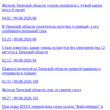
Жители Тверской области успели потратить с чужой карты
всего 6 тысяч
04:01
/ 09.08.2026
68
В Тверской области похититель получил условный, а его
сообщница реальный срок
03:25
/ 09.08.2026
68
Стало известно, какие улицы останутся без электричества 12
августа в Тверской области
02:12
/ 09.08.2026
94
Пьяного водителя из Тверской области лишили машины и
отправили в тюрьму
01:33
/ 09.08.2026
109
Жителя Тверской области спас от смерти сосед
00:27
/ 09.08.2026
165
При атаке БПЛА повреждена стена склада “Вайлдберриз” в