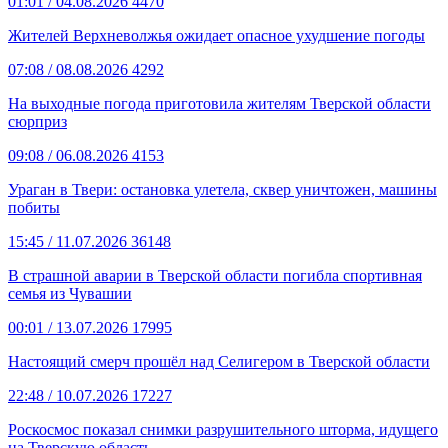
01:01
/ 04.08.2026
4470
Жителей Верхневолжья ожидает опасное ухудшение погоды
07:08
/ 08.08.2026
4292
На выходные погода приготовила жителям Тверской области
сюрприз
09:08
/ 06.08.2026
4153
Ураган в Твери: остановка улетела, сквер уничтожен, машины
побиты
15:45
/ 11.07.2026
36148
В страшной аварии в Тверской области погибла спортивная
семья из Чувашии
00:01
/ 13.07.2026
17995
Настоящий смерч прошёл над Селигером в Тверской области
22:48
/ 10.07.2026
17227
Роскосмос показал снимки разрушительного шторма, идущего
на Тверскую область