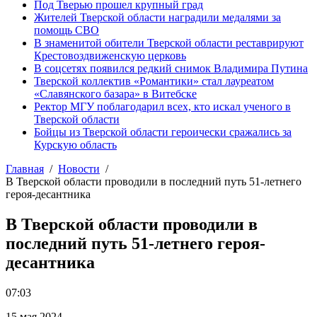
Под Тверью прошел крупный град
Жителей Тверской области наградили медалями за
помощь СВО
В знаменитой обители Тверской области реставрируют
Крестовоздвиженскую церковь
В соцсетях появился редкий снимок Владимира Путина
Тверской коллектив «Романтики» стал лауреатом
«Славянского базара» в Витебске
Ректор МГУ поблагодарил всех, кто искал ученого в
Тверской области
Бойцы из Тверской области героически сражались за
Курскую область
Главная
Новости
В Тверской области проводили в последний путь 51-летнего
героя-десантника
В Тверской области проводили в
последний путь 51-летнего героя-
десантника
07:03
15 мая 2024