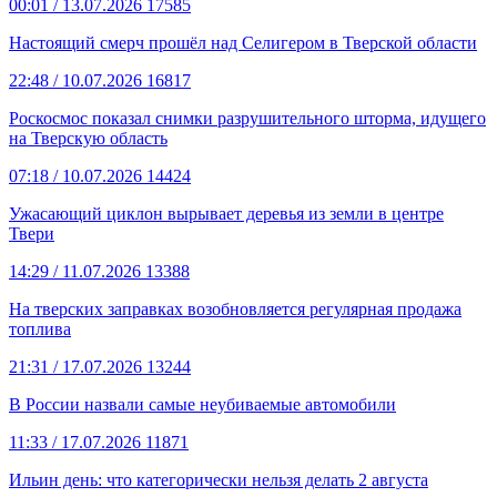
00:01
/ 13.07.2026
17585
Настоящий смерч прошёл над Селигером в Тверской области
22:48
/ 10.07.2026
16817
Роскосмос показал снимки разрушительного шторма, идущего
на Тверскую область
07:18
/ 10.07.2026
14424
Ужасающий циклон вырывает деревья из земли в центре
Твери
14:29
/ 11.07.2026
13388
На тверских заправках возобновляется регулярная продажа
топлива
21:31
/ 17.07.2026
13244
В России назвали самые неубиваемые автомобили
11:33
/ 17.07.2026
11871
Ильин день: что категорически нельзя делать 2 августа