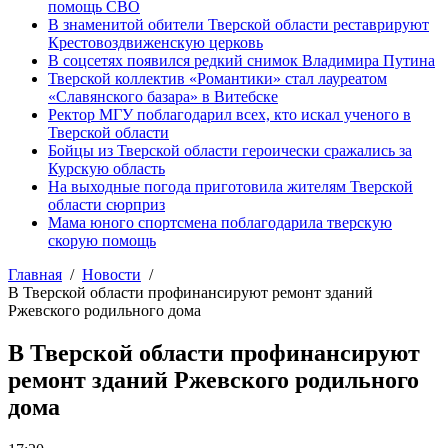
помощь СВО
В знаменитой обители Тверской области реставрируют
Крестовоздвиженскую церковь
В соцсетях появился редкий снимок Владимира Путина
Тверской коллектив «Романтики» стал лауреатом
«Славянского базара» в Витебске
Ректор МГУ поблагодарил всех, кто искал ученого в
Тверской области
Бойцы из Тверской области героически сражались за
Курскую область
На выходные погода приготовила жителям Тверской
области сюрприз
Мама юного спортсмена поблагодарила тверскую
скорую помощь
Главная
Новости
В Тверской области профинансируют ремонт зданий
Ржевского родильного дома
В Тверской области профинансируют
ремонт зданий Ржевского родильного
дома