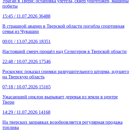
Ураган в Твери: остановка улетела, сквер уничтожен, машины
побиты
15:45
/ 11.07.2026
36488
В страшной аварии в Тверской области погибла спортивная
семья из Чувашии
00:01
/ 13.07.2026
18351
Настоящий смерч прошёл над Селигером в Тверской области
22:48
/ 10.07.2026
17546
Роскосмос показал снимки разрушительного шторма, идущего
на Тверскую область
07:18
/ 10.07.2026
15165
Ужасающий циклон вырывает деревья из земли в центре
Твери
14:29
/ 11.07.2026
14168
На тверских заправках возобновляется регулярная продажа
топлива