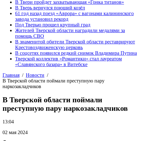
В Твери пройдет захватывающая «Гонка титанов»
В Тверь вернулся поющий козёл
61 год назад поезд «Аврора» с вагонами калининского
завода установил рекорд
Под Тверью прошел крупный град
Жителей Тверской области наградили медалями за
помощь СВО
В знаменитой обители Тверской области реставрируют
Крестовоздвиженскую церковь
В соцсетях появился редкий снимок Владимира Путина
Тверской коллектив «Романтики» стал лауреатом
«Славянского базара» в Витебске
Главная
Новости
В Тверской области поймали преступную пару
наркозакладчиков
В Тверской области поймали
преступную пару наркозакладчиков
13:04
02 мая 2024