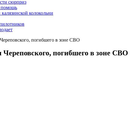
асти сюрприз
ю помощь
й калязинской колокольни
пилотников
лодает
 Череповского, погибшего в зоне СВО
я Череповского, погибшего в зоне СВО