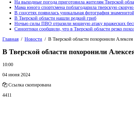
На выходные погода приготовила жителям Тверской обл
Мама юного спортсмена поблагодарила тверскую скору
В соцсетях появилась уникальная фотография знаменито
В Тверской области нашли редкий гриб
Ночью силы ПВО отразили мощную атаку вражеских бес
Синоптики сообщили, что в Тверской области резко похо
Главная
Новости
В Тверской области похоронили Алексея
В Тверской области похоронили Алексе
10:00
04 июня 2024
Ссылка скопирована
4411