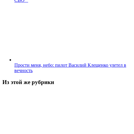
СВО
Прости меня, небо: пилот Василий Клещенко улетел в
вечность
Из этой же рубрики