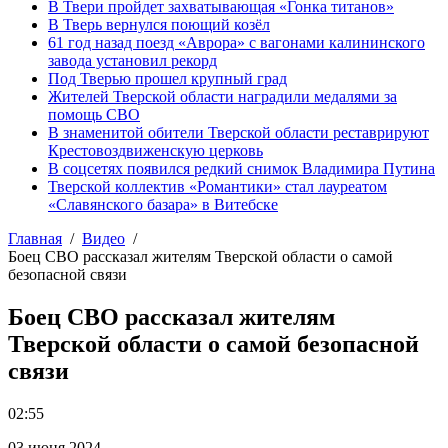
В Твери пройдет захватывающая «Гонка титанов»
В Тверь вернулся поющий козёл
61 год назад поезд «Аврора» с вагонами калининского
завода установил рекорд
Под Тверью прошел крупный град
Жителей Тверской области наградили медалями за
помощь СВО
В знаменитой обители Тверской области реставрируют
Крестовоздвиженскую церковь
В соцсетях появился редкий снимок Владимира Путина
Тверской коллектив «Романтики» стал лауреатом
«Славянского базара» в Витебске
Главная
Видео
Боец СВО рассказал жителям Тверской области о самой
безопасной связи
Боец СВО рассказал жителям
Тверской области о самой безопасной
связи
02:55
03 июня 2024