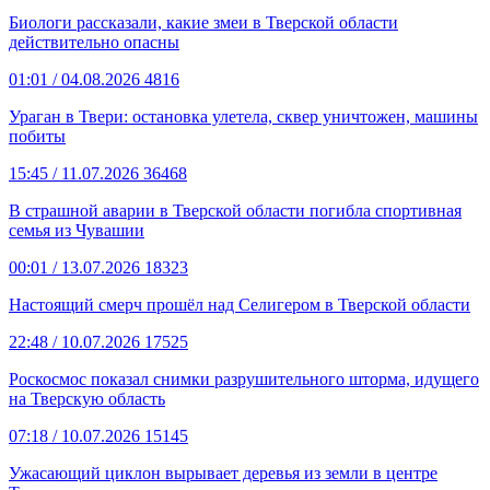
Биологи рассказали, какие змеи в Тверской области
действительно опасны
01:01
/ 04.08.2026
4816
Ураган в Твери: остановка улетела, сквер уничтожен, машины
побиты
15:45
/ 11.07.2026
36468
В страшной аварии в Тверской области погибла спортивная
семья из Чувашии
00:01
/ 13.07.2026
18323
Настоящий смерч прошёл над Селигером в Тверской области
22:48
/ 10.07.2026
17525
Роскосмос показал снимки разрушительного шторма, идущего
на Тверскую область
07:18
/ 10.07.2026
15145
Ужасающий циклон вырывает деревья из земли в центре