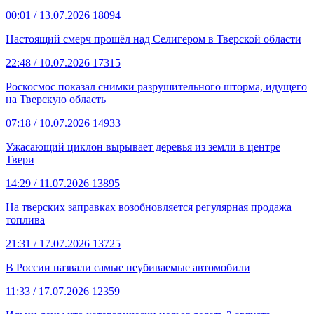
00:01
/ 13.07.2026
18094
Настоящий смерч прошёл над Селигером в Тверской области
22:48
/ 10.07.2026
17315
Роскосмос показал снимки разрушительного шторма, идущего
на Тверскую область
07:18
/ 10.07.2026
14933
Ужасающий циклон вырывает деревья из земли в центре
Твери
14:29
/ 11.07.2026
13895
На тверских заправках возобновляется регулярная продажа
топлива
21:31
/ 17.07.2026
13725
В России назвали самые неубиваемые автомобили
11:33
/ 17.07.2026
12359