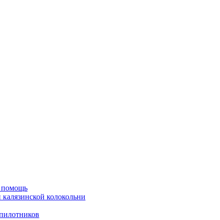
ю помощь
й калязинской колокольни
пилотников