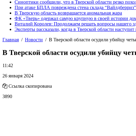
Синоптики сообщили, что в Тверской области резко похо
При атаке БПЛА повреждена стена склада “Вайлдберриз”
В Тверскую область возвращается аномальная жара
ФК «Тверь» одержал самую крупную в своей истории д
Виталий Королев: Продолжаем решать вопросы нашего з
Эксперты рассказали, когда в Тверской области наступит
Главная
Новости
В Тверской области осудили убийцу чет
В Тверской области осудили убийцу чет
11:42
26 января 2024
Ссылка скопирована
3890