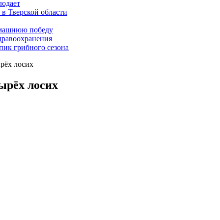
лодает
 в Тверской области
омашнюю победу
дравоохранения
 пик грибного сезона
ырёх лосих
ырёх лосих