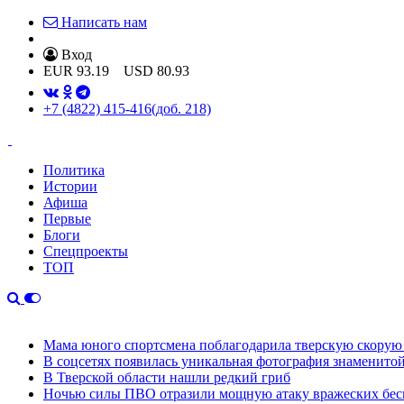
Написать нам
Вход
EUR
93.19
USD
80.93
+7 (4822) 415-416
(доб. 218)
Политика
Истории
Афиша
Первые
Блоги
Спецпроекты
ТОП
Мама юного спортсмена поблагодарила тверскую скору
В соцсетях появилась уникальная фотография знаменито
В Тверской области нашли редкий гриб
Ночью силы ПВО отразили мощную атаку вражеских бес