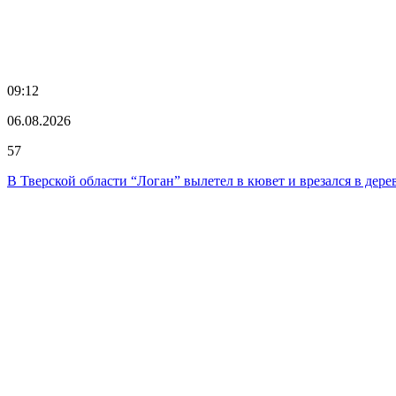
09:12
06.08.2026
57
В Тверской области “Логан” вылетел в кювет и врезался в дере