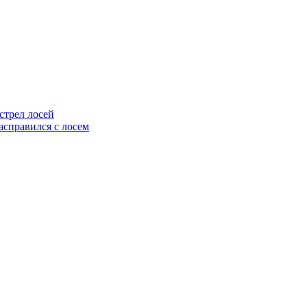
стрел лосей
асправился с лосем