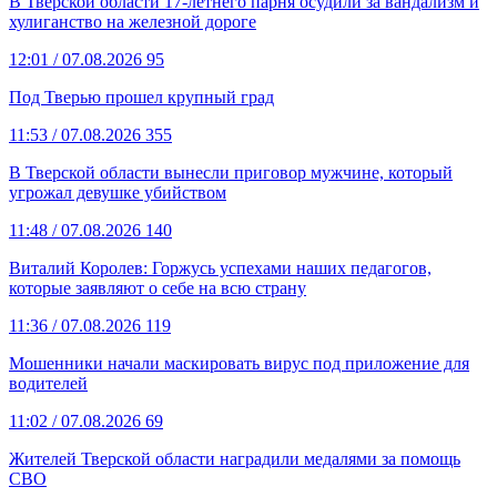
В Тверской области 17-летнего парня осудили за вандализм и
хулиганство на железной дороге
12:01
/ 07.08.2026
95
Под Тверью прошел крупный град
11:53
/ 07.08.2026
355
В Тверской области вынесли приговор мужчине, который
угрожал девушке убийством
11:48
/ 07.08.2026
140
Виталий Королев: Горжусь успехами наших педагогов,
которые заявляют о себе на всю страну
11:36
/ 07.08.2026
119
Мошенники начали маскировать вирус под приложение для
водителей
11:02
/ 07.08.2026
69
Жителей Тверской области наградили медалями за помощь
СВО