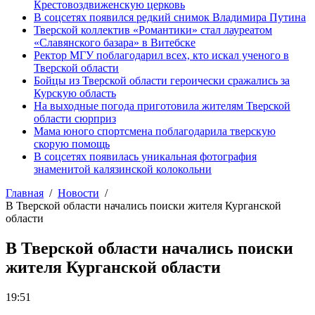
Крестовоздвиженскую церковь
В соцсетях появился редкий снимок Владимира Путина
Тверской коллектив «Романтики» стал лауреатом
«Славянского базара» в Витебске
Ректор МГУ поблагодарил всех, кто искал ученого в
Тверской области
Бойцы из Тверской области героически сражались за
Курскую область
На выходные погода приготовила жителям Тверской
области сюрприз
Мама юного спортсмена поблагодарила тверскую
скорую помощь
В соцсетях появилась уникальная фотография
знаменитой калязинской колокольни
Главная
Новости
В Тверской области начались поиски жителя Курганской
области
В Тверской области начались поиски
жителя Курганской области
19:51