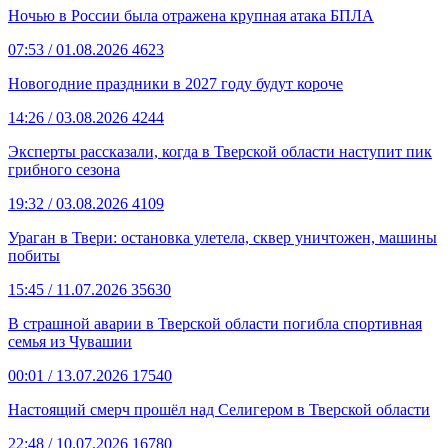
Ночью в России была отражена крупная атака БПЛА
07:53
/ 01.08.2026
4623
Новогодние праздники в 2027 году будут короче
14:26
/ 03.08.2026
4244
Эксперты рассказали, когда в Тверской области наступит пик
грибного сезона
19:32
/ 03.08.2026
4109
Ураган в Твери: остановка улетела, сквер уничтожен, машины
побиты
15:45
/ 11.07.2026
35630
В страшной аварии в Тверской области погибла спортивная
семья из Чувашии
00:01
/ 13.07.2026
17540
Настоящий смерч прошёл над Селигером в Тверской области
22:48
/ 10.07.2026
16780