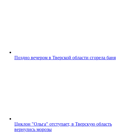
Поздно вечером в Тверской области сгорела баня
Циклон "Ольга" отступает, в Тверскую область
вернулись морозы