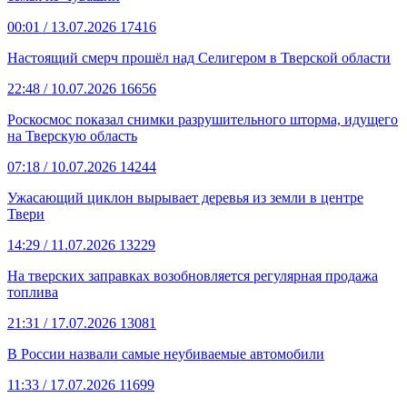
00:01
/ 13.07.2026
17416
Настоящий смерч прошёл над Селигером в Тверской области
22:48
/ 10.07.2026
16656
Роскосмос показал снимки разрушительного шторма, идущего
на Тверскую область
07:18
/ 10.07.2026
14244
Ужасающий циклон вырывает деревья из земли в центре
Твери
14:29
/ 11.07.2026
13229
На тверских заправках возобновляется регулярная продажа
топлива
21:31
/ 17.07.2026
13081
В России назвали самые неубиваемые автомобили
11:33
/ 17.07.2026
11699