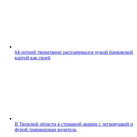
64-летний тверитянин расплачивался чужой банковской
картой как своей
В Тверской области в страшной аварии с легковушкой и
фурой травмирован водитель