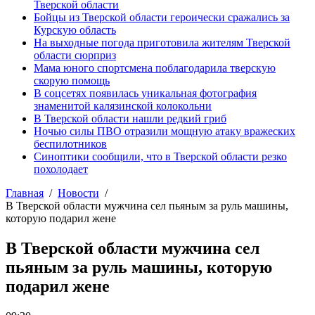
Тверской области
Бойцы из Тверской области героически сражались за
Курскую область
На выходные погода приготовила жителям Тверской
области сюрприз
Мама юного спортсмена поблагодарила тверскую
скорую помощь
В соцсетях появилась уникальная фотография
знаменитой калязинской колокольни
В Тверской области нашли редкий гриб
Ночью силы ПВО отразили мощную атаку вражеских
беспилотников
Синоптики сообщили, что в Тверской области резко
похолодает
Главная
Новости
В Тверской области мужчина сел пьяным за руль машины,
которую подарил жене
В Тверской области мужчина сел
пьяным за руль машины, которую
подарил жене