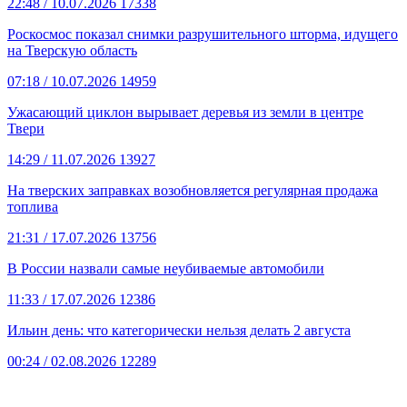
22:48
/ 10.07.2026
17338
Роскосмос показал снимки разрушительного шторма, идущего
на Тверскую область
07:18
/ 10.07.2026
14959
Ужасающий циклон вырывает деревья из земли в центре
Твери
14:29
/ 11.07.2026
13927
На тверских заправках возобновляется регулярная продажа
топлива
21:31
/ 17.07.2026
13756
В России назвали самые неубиваемые автомобили
11:33
/ 17.07.2026
12386
Ильин день: что категорически нельзя делать 2 августа
00:24
/ 02.08.2026
12289