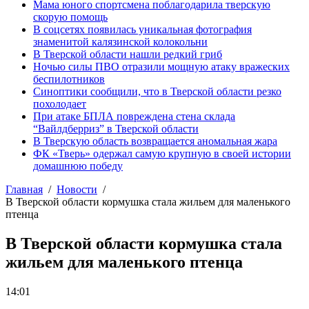
Мама юного спортсмена поблагодарила тверскую
скорую помощь
В соцсетях появилась уникальная фотография
знаменитой калязинской колокольни
В Тверской области нашли редкий гриб
Ночью силы ПВО отразили мощную атаку вражеских
беспилотников
Синоптики сообщили, что в Тверской области резко
похолодает
При атаке БПЛА повреждена стена склада
“Вайлдберриз” в Тверской области
В Тверскую область возвращается аномальная жара
ФК «Тверь» одержал самую крупную в своей истории
домашнюю победу
Главная
Новости
В Тверской области кормушка стала жильем для маленького
птенца
В Тверской области кормушка стала
жильем для маленького птенца
14:01