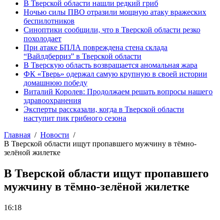
В Тверской области нашли редкий гриб
Ночью силы ПВО отразили мощную атаку вражеских
беспилотников
Синоптики сообщили, что в Тверской области резко
похолодает
При атаке БПЛА повреждена стена склада
“Вайлдберриз” в Тверской области
В Тверскую область возвращается аномальная жара
ФК «Тверь» одержал самую крупную в своей истории
домашнюю победу
Виталий Королев: Продолжаем решать вопросы нашего
здравоохранения
Эксперты рассказали, когда в Тверской области
наступит пик грибного сезона
Главная
Новости
В Тверской области ищут пропавшего мужчину в тёмно-
зелёной жилетке
В Тверской области ищут пропавшего
мужчину в тёмно-зелёной жилетке
16:18