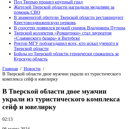
Под Тверью прошел крупный град
Жителей Тверской области наградили медалями за
помощь СВО
В знаменитой обители Тверской области реставрируют
Крестовоздвиженскую церковь
В соцсетях появился редкий снимок Владимира Путина
Тверской коллектив «Романтики» стал лауреатом
«Славянского базара» в Витебске
Ректор МГУ поблагодарил всех, кто искал ученого в
Тверской области
Бойцы из Тверской области героически сражались за
Курскую область
Главная
Новости
В Тверской области двое мужчин украли из туристического
комплекса сейф и ювелирку
В Тверской области двое мужчин
украли из туристического комплекса
сейф и ювелирку
02:13
06 марта 2024