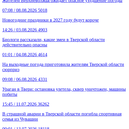
Жителей Верхневолжья ожидает опасное ухудшение погоды
07:08
/ 08.08.2026
5018
Новогодние праздники в 2027 году будут короче
14:26
/ 03.08.2026
4903
Биологи рассказали, какие змеи в Тверской области
действительно опасны
01:01
/ 04.08.2026
4614
На выходные погода приготовила жителям Тверской области
сюрприз
09:08
/ 06.08.2026
4331
Ураган в Твери: остановка улетела, сквер уничтожен, машины
побиты
15:45
/ 11.07.2026
36262
В страшной аварии в Тверской области погибла спортивная
семья из Чувашии
00:01
/ 13.07.2026
18118