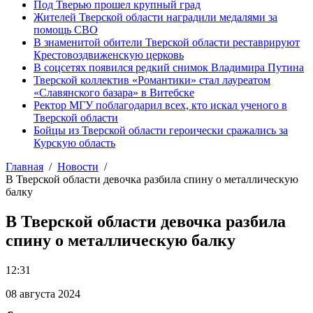
Под Тверью прошел крупный град
Жителей Тверской области наградили медалями за
помощь СВО
В знаменитой обители Тверской области реставрируют
Крестовоздвиженскую церковь
В соцсетях появился редкий снимок Владимира Путина
Тверской коллектив «Романтики» стал лауреатом
«Славянского базара» в Витебске
Ректор МГУ поблагодарил всех, кто искал ученого в
Тверской области
Бойцы из Тверской области героически сражались за
Курскую область
Главная
Новости
В Тверской области девочка разбила спину о металлическую
балку
В Тверской области девочка разбила
спину о металлическую балку
12:31
08 августа 2024