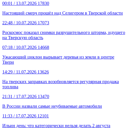
00:01
/ 13.07.2026
17830
Настоящий смерч прошёл над Селигером в Тверской области
22:48
/ 10.07.2026
17073
Роскосмос показал снимки разрушительного шторма, идущего
на Тверскую область
07:18
/ 10.07.2026
14668
Ужасающий циклон вырывает деревья из земли в центре
Твери
14:29
/ 11.07.2026
13626
На тверских заправках возобновляется регулярная продажа
топлива
21:31
/ 17.07.2026
13470
В России назвали самые неубиваемые автомобили
11:33
/ 17.07.2026
12101
Ильин день: что категорически нельзя делать 2 августа