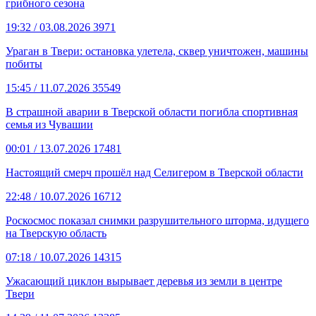
грибного сезона
19:32
/ 03.08.2026
3971
Ураган в Твери: остановка улетела, сквер уничтожен, машины
побиты
15:45
/ 11.07.2026
35549
В страшной аварии в Тверской области погибла спортивная
семья из Чувашии
00:01
/ 13.07.2026
17481
Настоящий смерч прошёл над Селигером в Тверской области
22:48
/ 10.07.2026
16712
Роскосмос показал снимки разрушительного шторма, идущего
на Тверскую область
07:18
/ 10.07.2026
14315
Ужасающий циклон вырывает деревья из земли в центре
Твери