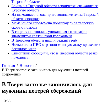
Тверской области
Бойцы из Тверской области героически сражались за
Курскую область
На выходные погода приготовила жителям Тверской
области сюрприз
Мама юного спортсмена поблагодарила тверскую
скорую помощь
В соцсетях появилась уникальная фотография
знаменитой калязинской колокольни
В Тверской области нашли редкий гриб
Ночью силы ПВО отразили мощную атаку вражеских
беспилотников
Синоптики сообщили, что в Тверской области резко
похолодает
Главная
Новости
В Твери застолье закончилось для мужчины потерей
сбережений
В Твери застолье закончилось для
мужчины потерей сбережений
10:33