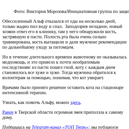
Фото: Виктория Морозова/Инициативная группа по защ
Обессиленный Альф отказался от еды на несколько дней,
только жадно пил воду и спал. Заподозрив неладное, новый
хозяин отвез его в клинику, там у него обнаружили кость,
застрявшую в пасти. Полость рта была очень сильно
травмирована, кость вытащили и дали мужчине рекомендации
по дальнейшему уходу за питомцем.
Но в течение длительного времени животному не оказывалась
медпомощь, и это привело к почти необратимым
последствиям: из пасти пошел гной, коту с каждым днем
становилось все хуже и хуже. Тогда мужчина обратился к
волонтерам за помощью, понимая, что кот умирает.
Врачами было принято решение оставить кота на стационаре
интенсивной терапии.
Узнать, как помочь Альфу, можно
здесь
.
Ранее
в Тверской области огромная змея приползла к самому
дому.
Подпишись на
Telegram-канал «ТОП Тверь»
: мы публикуем