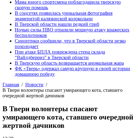
Мама юного спортсмена поблагодарила тверскую
скорую помощь
В соцсетях появилась уникальная фотография
знаменитой калязинской колокольни
В Тверской области нашли редкий гриб
Ночью силы ПВО отразили мощную атаку вражеских
беспилотников
Синоптики сообщили, что в Тверской области резко
похолодает
При атаке БПЛА повреждена стена склада
“Вайлдберриз” в Тверской области
В Тверскую область возвращается аномальная жара
ФК «Тверь» одержал самую крупную в своей истории
домашнюю победу
Главная
Новости
В Твери волонтеры спасают умирающего кота, ставшего
очередной жертвой дачников
В Твери волонтеры спасают
умирающего кота, ставшего очередной
жертвой дачников