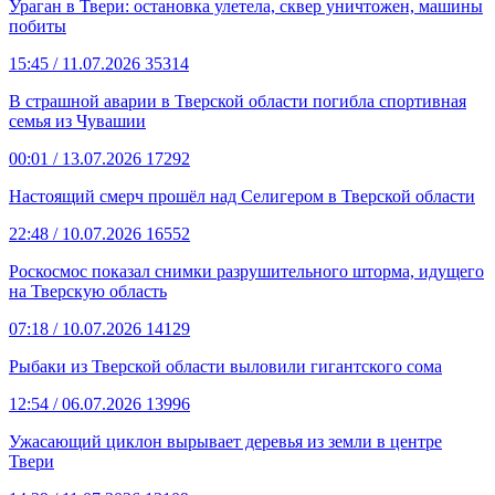
Ураган в Твери: остановка улетела, сквер уничтожен, машины
побиты
15:45
/ 11.07.2026
35314
В страшной аварии в Тверской области погибла спортивная
семья из Чувашии
00:01
/ 13.07.2026
17292
Настоящий смерч прошёл над Селигером в Тверской области
22:48
/ 10.07.2026
16552
Роскосмос показал снимки разрушительного шторма, идущего
на Тверскую область
07:18
/ 10.07.2026
14129
Рыбаки из Тверской области выловили гигантского сома
12:54
/ 06.07.2026
13996
Ужасающий циклон вырывает деревья из земли в центре
Твери