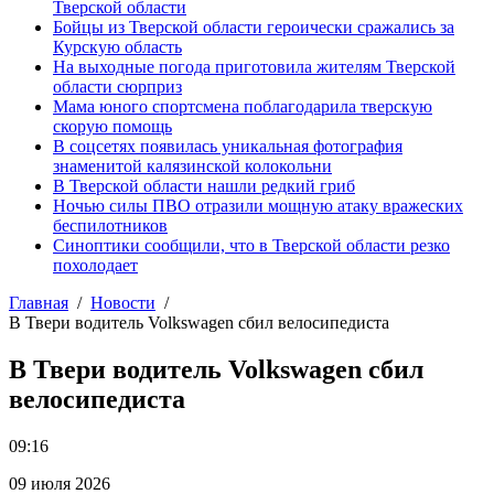
Тверской области
Бойцы из Тверской области героически сражались за
Курскую область
На выходные погода приготовила жителям Тверской
области сюрприз
Мама юного спортсмена поблагодарила тверскую
скорую помощь
В соцсетях появилась уникальная фотография
знаменитой калязинской колокольни
В Тверской области нашли редкий гриб
Ночью силы ПВО отразили мощную атаку вражеских
беспилотников
Синоптики сообщили, что в Тверской области резко
похолодает
Главная
Новости
В Твери водитель Volkswagen сбил велосипедиста
В Твери водитель Volkswagen сбил
велосипедиста
09:16
09 июля 2026