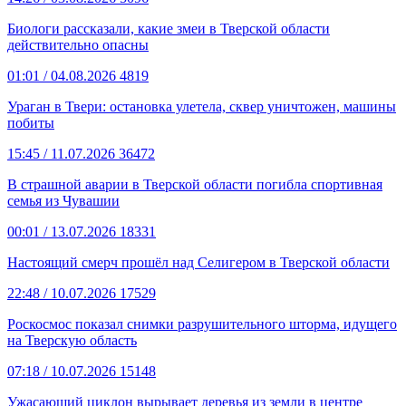
Биологи рассказали, какие змеи в Тверской области
действительно опасны
01:01
/ 04.08.2026
4819
Ураган в Твери: остановка улетела, сквер уничтожен, машины
побиты
15:45
/ 11.07.2026
36472
В страшной аварии в Тверской области погибла спортивная
семья из Чувашии
00:01
/ 13.07.2026
18331
Настоящий смерч прошёл над Селигером в Тверской области
22:48
/ 10.07.2026
17529
Роскосмос показал снимки разрушительного шторма, идущего
на Тверскую область
07:18
/ 10.07.2026
15148
Ужасающий циклон вырывает деревья из земли в центре