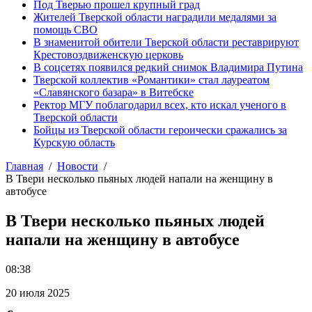
Под Тверью прошел крупный град
Жителей Тверской области наградили медалями за
помощь СВО
В знаменитой обители Тверской области реставрируют
Крестовоздвиженскую церковь
В соцсетях появился редкий снимок Владимира Путина
Тверской коллектив «Романтики» стал лауреатом
«Славянского базара» в Витебске
Ректор МГУ поблагодарил всех, кто искал ученого в
Тверской области
Бойцы из Тверской области героически сражались за
Курскую область
Главная
Новости
В Твери несколько пьяных людей напали на женщину в
автобусе
В Твери несколько пьяных людей
напали на женщину в автобусе
08:38
20 июля 2025