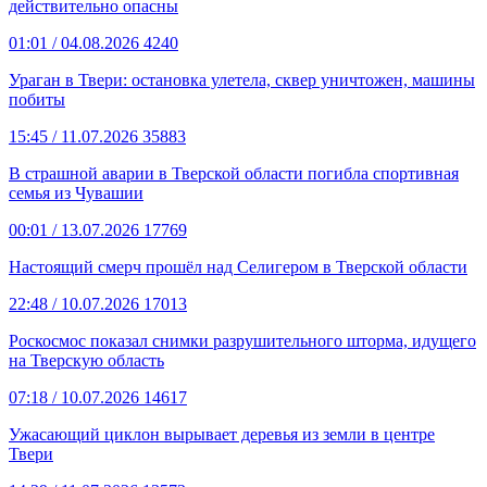
действительно опасны
01:01
/ 04.08.2026
4240
Ураган в Твери: остановка улетела, сквер уничтожен, машины
побиты
15:45
/ 11.07.2026
35883
В страшной аварии в Тверской области погибла спортивная
семья из Чувашии
00:01
/ 13.07.2026
17769
Настоящий смерч прошёл над Селигером в Тверской области
22:48
/ 10.07.2026
17013
Роскосмос показал снимки разрушительного шторма, идущего
на Тверскую область
07:18
/ 10.07.2026
14617
Ужасающий циклон вырывает деревья из земли в центре
Твери