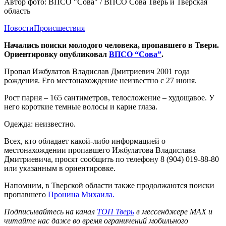
Автор фото: ВПСО "Сова" / ВПСО Сова Тверь и Тверская
область
Новости
Происшествия
Начались поиски молодого человека, пропавшего в Твери.
Ориентировку опубликовал
ВПСО “Сова”
.
Пропал Ижбулатов Владислав Дмитриевич 2001 года
рождения. Его местонахождение неизвестно с 27 июня.
Рост парня – 165 сантиметров, телосложение – худощавое. У
него короткие темные волосы и карие глаза.
Одежда: неизвестно.
Всех, кто обладает какой-либо информацией о
местонахождении пропавшего Ижбулатова Владислава
Дмитриевича, просят сообщить по телефону 8 (904) 019-88-80
или указанным в ориентировке.
Напомним, в Тверской области также продолжаются поиски
пропавшего
Пронина Михаила.
П
одписывайтесь на канал
ТОП Тверь
в мессенджере MAX и
читайте нас даже во время ограничений мобильного