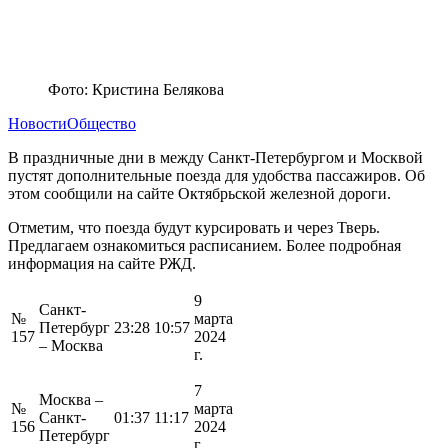
Фото: Кристина Белякова
Новости
Общество
В праздничные дни в между Санкт-Петербургом и Москвой
пустят дополнительные поезда для удобства пассажиров. Об
этом сообщили на сайте Октябрьской железной дороги.
Отметим, что поезда будут курсировать и через Тверь.
Предлагаем ознакомиться расписанием. Более подробная
информация на сайте РЖД.
9
Санкт-
№
марта
Петербург
23:28
10:57
157
2024
– Москва
г.
7
Москва –
№
марта
Санкт-
01:37
11:17
156
2024
Петербург
г.