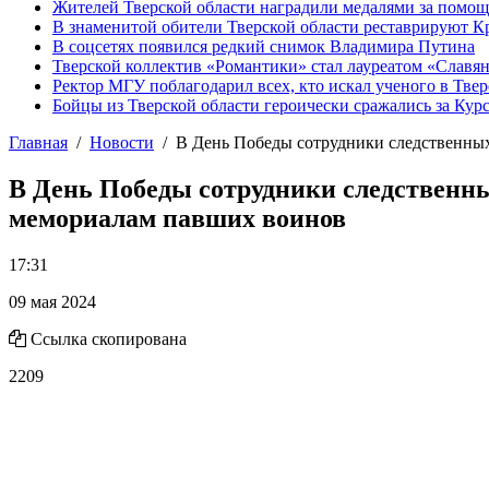
Жителей Тверской области наградили медалями за помо
В знаменитой обители Тверской области реставрируют К
В соцсетях появился редкий снимок Владимира Путина
Тверской коллектив «Романтики» стал лауреатом «Славян
Ректор МГУ поблагодарил всех, кто искал ученого в Твер
Бойцы из Тверской области героически сражались за Кур
Главная
Новости
В День Победы сотрудники следственны
В День Победы сотрудники следственн
мемориалам павших воинов
17:31
09 мая 2024
Ссылка скопирована
2209