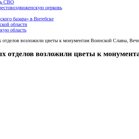
щь СВО
рестовоздвиженскую церковь
ского базара» в Витебске
ской области
скую область
х отделов возложили цветы к монументам Воинской Славы, Ве
ых отделов возложили цветы к монумент