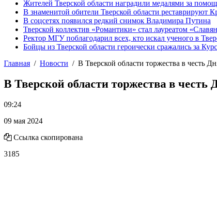
Жителей Тверской области наградили медалями за помо
В знаменитой обители Тверской области реставрируют К
В соцсетях появился редкий снимок Владимира Путина
Тверской коллектив «Романтики» стал лауреатом «Славян
Ректор МГУ поблагодарил всех, кто искал ученого в Твер
Бойцы из Тверской области героически сражались за Кур
Главная
Новости
В Тверской области торжества в честь Д
В Тверской области торжества в честь
09:24
09 мая 2024
Ссылка скопирована
3185