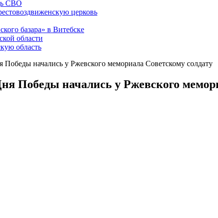
щь СВО
рестовоздвиженскую церковь
ского базара» в Витебске
ской области
скую область
ня Победы начались у Ржевского мемориала Советскому солдату
 Дня Победы начались у Ржевского мемор