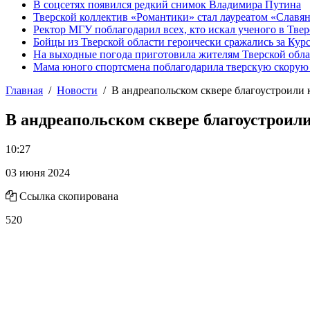
В соцсетях появился редкий снимок Владимира Путина
Тверской коллектив «Романтики» стал лауреатом «Славян
Ректор МГУ поблагодарил всех, кто искал ученого в Твер
Бойцы из Тверской области героически сражались за Кур
На выходные погода приготовила жителям Тверской обл
Мама юного спортсмена поблагодарила тверскую скору
Главная
Новости
В андреапольском сквере благоустроили
В андреапольском сквере благоустроил
10:27
03 июня 2024
Ссылка скопирована
520