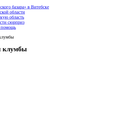
ского базара» в Витебске
ской области
скую область
асти сюрприз
ю помощь
 клумбы
и клумбы