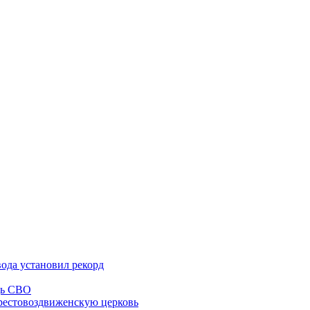
вода установил рекорд
щь СВО
рестовоздвиженскую церковь