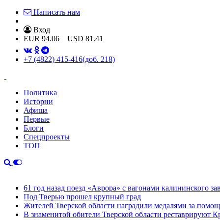
Написать нам
Вход
EUR
94.06
USD
81.41
+7 (4822) 415-416
(доб. 218)
Политика
Истории
Афиша
Первые
Блоги
Спецпроекты
ТОП
61 год назад поезд «Аврора» с вагонами калининского за
Под Тверью прошел крупный град
Жителей Тверской области наградили медалями за помо
В знаменитой обители Тверской области реставрируют К