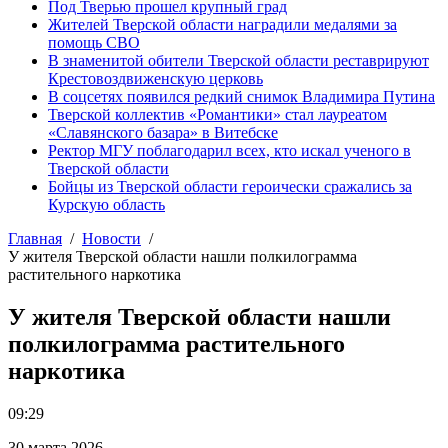
Под Тверью прошел крупный град
Жителей Тверской области наградили медалями за
помощь СВО
В знаменитой обители Тверской области реставрируют
Крестовоздвиженскую церковь
В соцсетях появился редкий снимок Владимира Путина
Тверской коллектив «Романтики» стал лауреатом
«Славянского базара» в Витебске
Ректор МГУ поблагодарил всех, кто искал ученого в
Тверской области
Бойцы из Тверской области героически сражались за
Курскую область
Главная
Новости
У жителя Тверской области нашли полкилограмма
растительного наркотика
У жителя Тверской области нашли
полкилограмма растительного
наркотика
09:29
30 марта 2026