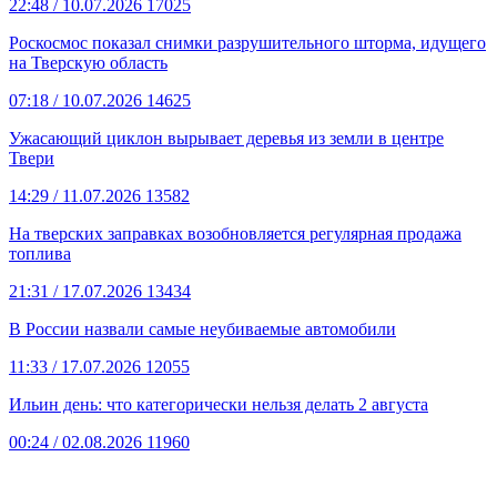
22:48
/ 10.07.2026
17025
Роскосмос показал снимки разрушительного шторма, идущего
на Тверскую область
07:18
/ 10.07.2026
14625
Ужасающий циклон вырывает деревья из земли в центре
Твери
14:29
/ 11.07.2026
13582
На тверских заправках возобновляется регулярная продажа
топлива
21:31
/ 17.07.2026
13434
В России назвали самые неубиваемые автомобили
11:33
/ 17.07.2026
12055
Ильин день: что категорически нельзя делать 2 августа
00:24
/ 02.08.2026
11960