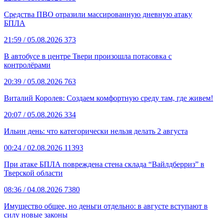
Средства ПВО отразили массированную дневную атаку
БПЛА
21:59
/ 05.08.2026
373
В автобусе в центре Твери произошла потасовка с
контролёрами
20:39
/ 05.08.2026
763
Виталий Королев: Создаем комфортную среду там, где живем!
20:07
/ 05.08.2026
334
Ильин день: что категорически нельзя делать 2 августа
00:24
/ 02.08.2026
11393
При атаке БПЛА повреждена стена склада “Вайлдберриз” в
Тверской области
08:36
/ 04.08.2026
7380
Имущество общее, но деньги отдельно: в августе вступают в
силу новые законы