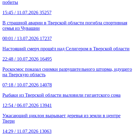
побиты
15:45
/ 11.07.2026
35257
В страшной аварии в Тверской области погибла спортивная
семья из Чувашии
00:01
/ 13.07.2026
17237
Настоящий смерч прошёл над Селигером в Тверской области
22:48
/ 10.07.2026
16495
Роскосмос показал снимки разрушительного шторма, идущего
на Тверскую область
07:18
/ 10.07.2026
14078
Рыбаки из Тверской области выловили гигантского сома
12:54
/ 06.07.2026
13941
Ужасающий циклон вырывает деревья из земли в центре
Твери
14:29
/ 11.07.2026
13063