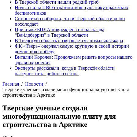
В Тверской области нашли редкий гриб
Ночью силы ПВО отразили мощную атаку вражеских
беспилотников
Синоптики сообщили, что в Тверской области резко
похолодает
При атаке БПЛА повреждена стена склада
“Вайлдберриз” в Тверской области
В Тверскую область возвращается аномальная жара
ФК «Тверь» одержал самую крупную в своей истории
домашнюю победу
Виталий Королев: Продолжаем решать вопросы нашего
здравоохранения
Эксперты рассказали, когда в Тверской области
наступит пик грибного сезона
Главная
Новости
Тверские ученые создали многофункциональную плиту для
строительства в Арктике
Тверские ученые создали
многофункциональную плиту для
строительства в Арктике