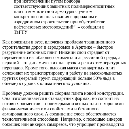
при изготовлении путем подбора
соответствующих защитных полимеркомпозитных
плит и композитной арматуры с учетом
конкретного использования в дорожном и
аэродромном строительстве при обустройстве
нефтегазовых месторождений”, – сообщили в
ТвГТУ.
Как пояснили в вузе, ключевая проблема традиционного
строительства дорог и аэродромов в Арктике – быстрое
разрушение бетонных плит. Нижний слой страдает от
переменного изгибающего момента и агрессивной среды, а
верхний – от динамических нагрузок и резких температурных
перепадов. Кроме того, высокая масса стандартных плит
осложняет их транспортировку и работу на высокольдистых
грунтах (мерзлый грунт, содержащий больше 50% льда в
объеме) в суровых климатических условиях.
Проблему должна решить сборная плита новой конструкции.
Она изготавливается в стандартных формах, но состоит из
готовых элементов – полимеркомпозитных плит с хорошими
физико-механическими свойствами и бетонного
армированного слоя. А соединение слоев обеспечивается
технологичными способами. Например, с помощью анкеров
бобышек или анкеров саморезов, что упрощает производство