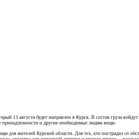
орый 13 августа будет направлен в Курск. В состав груза войду
ые принадлежности и другие необходимые людям вещи.
и для жителей Курской области. Для тех, кто пострадал от обст
ежда, средства для домашней аптечки и многое другое, – расска