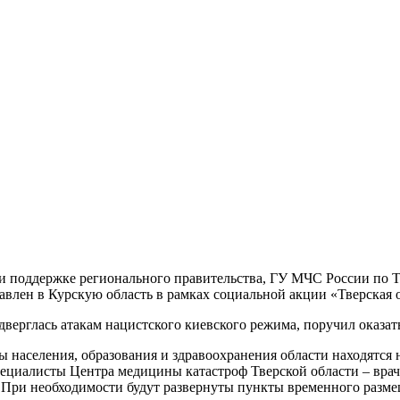
 поддержке регионального правительства, ГУ МЧС России по Тв
влен в Курскую область в рамках социальной акции «Тверская о
верглась атакам нацистского киевского режима, поручил оказать
населения, образования и здравоохранения области находятся н
ециалисты Центра медицины катастроф Тверской области – врач
. При необходимости будут развернуты пункты временного разме