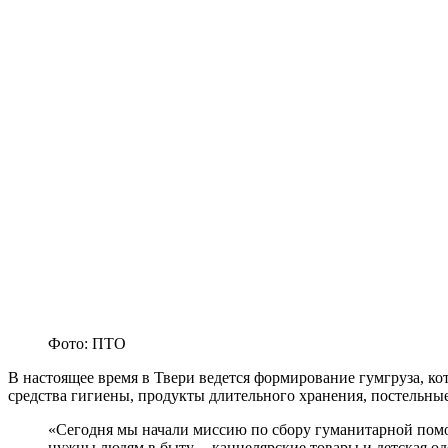
Фото: ПТО
В настоящее время в Твери ведется формирование гумгруза, кот
средства гигиены, продукты длительного хранения, постельн
«Сегодня мы начали миссию по сбору гуманитарной помощ
нужны людям в быту, – канцелярские товары и детская од