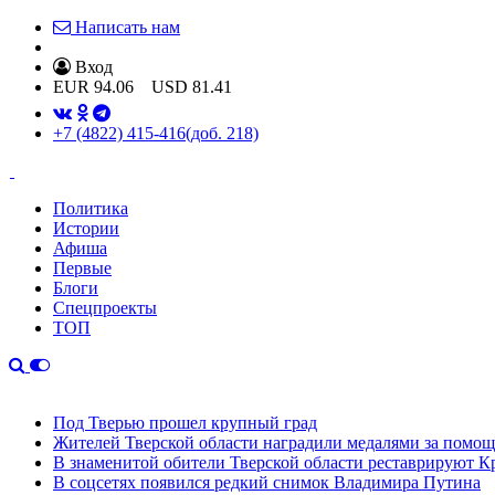
Написать нам
Вход
EUR
94.06
USD
81.41
+7 (4822) 415-416
(доб. 218)
Политика
Истории
Афиша
Первые
Блоги
Спецпроекты
ТОП
Под Тверью прошел крупный град
Жителей Тверской области наградили медалями за помо
В знаменитой обители Тверской области реставрируют К
В соцсетях появился редкий снимок Владимира Путина