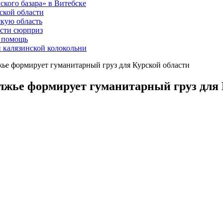
ского базара» в Витебске
ской области
скую область
асти сюрприз
ю помощь
й калязинской колокольни
жье формирует гуманитарный груз для Курской области
олжье формирует гуманитарный груз для 