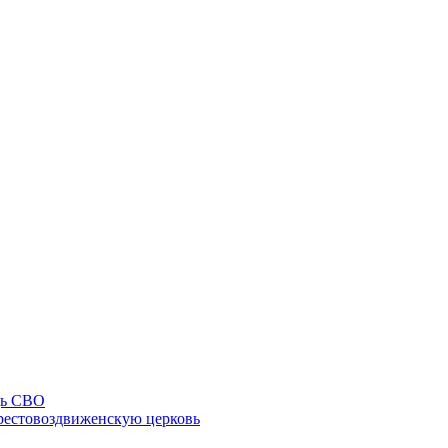
щь СВО
рестовоздвиженскую церковь