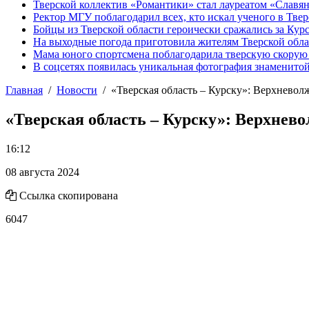
Тверской коллектив «Романтики» стал лауреатом «Славян
Ректор МГУ поблагодарил всех, кто искал ученого в Твер
Бойцы из Тверской области героически сражались за Кур
На выходные погода приготовила жителям Тверской обл
Мама юного спортсмена поблагодарила тверскую скору
В соцсетях появилась уникальная фотография знаменито
Главная
Новости
«Тверская область – Курску»: Верхневол
«Тверская область – Курску»: Верхнев
16:12
08 августа 2024
Ссылка скопирована
6047