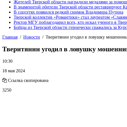
Жителей Тверской области наградили медалями за помо
В знаменитой обители Тверской области реставрируют К
В соцсетях появился редкий снимок Владимира Путина
Тверской коллектив «Романтики» стал лауреатом «Славян
Ректор МГУ поблагодарил всех, кто искал ученого в Твер
Бойцы из Тверской области героически сражались за Кур
Главная
Новости
Тверитянин угодил в ловушку мошенник
Тверитянин угодил в ловушку мошенни
10:30
18 мая 2024
Ссылка скопирована
3250