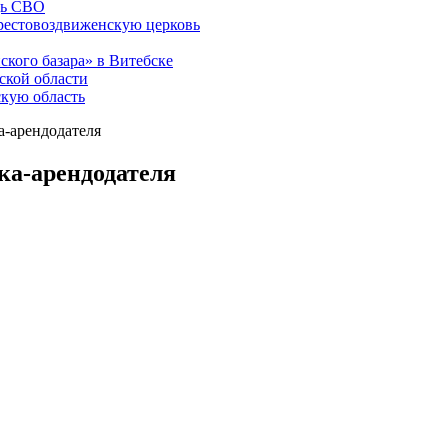
щь СВО
рестовоздвиженскую церковь
ского базара» в Витебске
ской области
скую область
а-арендодателя
ка-арендодателя