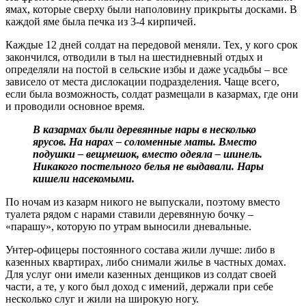
ямах, которые сверху были наполовину прикрыты досками. В
каждой яме была печка из 3-4 кирпичей.
Каждые 12 дней солдат на передовой меняли. Тех, у кого срок
закончился, отводили в тыл на шестидневный отдых и
определяли на постой в сельские избы и даже усадьбы – все
зависело от места дислокации подразделения. Чаще всего,
если была возможность, солдат размещали в казармах, где они
и проводили основное время.
В казармах были деревянные нары в несколько
ярусов. На нарах – соломенные маты. Вместо
подушки – вещмешок, вместо одеяла – шинель.
Никакого постельного белья не выдавали. Нары
кишели насекомыми.
По ночам из казарм никого не выпускали, поэтому вместо
туалета рядом с нарами ставили деревянную бочку –
«парашу», которую по утрам выносили дневальные.
Унтер-офицеры постоянного состава жили лучше: либо в
казенных квартирах, либо снимали жилье в частных домах.
Для услуг они имели казенных денщиков из солдат своей
части, а те, у кого был доход с имений, держали при себе
несколько слуг и жили на широкую ногу.