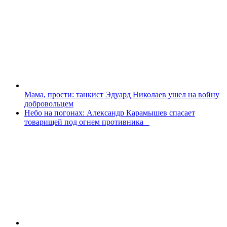
Мама, прости: танкист Эдуард Николаев ушел на войну
добровольцем
Небо на погонах: Александр Карамышев спасает
товарищей под огнем противника