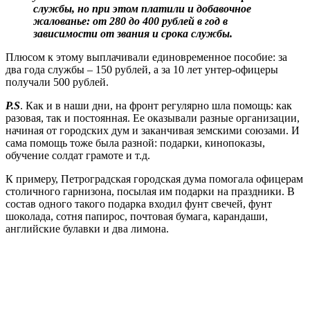
службы, но при этом платили и добавочное
жалованье: от 280 до 400 рублей в год в
зависимости от звания и срока службы.
Плюсом к этому выплачивали единовременное пособие: за
два года службы – 150 рублей, а за 10 лет унтер-офицеры
получали 500 рублей.
P.S
. Как и в наши дни, на фронт регулярно шла помощь: как
разовая, так и постоянная. Ее оказывали разные организации,
начиная от городских дум и заканчивая земскими союзами. И
сама помощь тоже была разной: подарки, кинопоказы,
обучение солдат грамоте и т.д.
К примеру, Петроградская городская дума помогала офицерам
столичного гарнизона, посылая им подарки на праздники. В
состав одного такого подарка входил фунт свечей, фунт
шоколада, сотня папирос, почтовая бумага, карандаши,
английские булавки и два лимона.