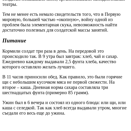
театры.
Тем не менее есть немало свидетельств того, что в Первую
мировую, большей частью «окопную», войну одной из
проблем была элементарная скука, невозможность найти
достаточно полезных для солдатской массы занятий.
Питание
Кормили солдат три раза в день. На передовой это
происходило так. В 9 утра был завтрак: хлеб, чай и сахар.
Ежедневно каждому выдавали 2,5 фунта хлеба, качество
которого оставляло желать лучшего.
В 11 часов приносили обед. Как правило, это были горячие
щи с небольшим кусочком мяса не первой свежести. На
второе – каша. Дневная норма сахара составляла три
шестнадцатых фунта (примерно 85 грамм).
Ужин был в 6 вечера и состоял из одного блюда: или щи, или
каша с селедкой. Так как хлеб всегда выдавали утром, многие
съедали его весь еще до ужина.