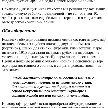
солдаты русской армии в годы Первой мировой войны?
Накануне Дня защитника Отечества мы решили сделать нашу
традиционную рубрику праздничной – не топ-5, а топ-10,
чтобы рассказать вам еще больше интересного о солдатском
быте далекой «окопной» войны.
Обмундирование
Комплект обмундирования нижних чинов состоял из двух пар
нижнего белья из грубого полотна, двух пар обмоток
(портянок), шайки для стирки, фуражки, гимнастерки, пары
штанов (с 1915 года стали выдавать рубахи и шаровары из
молескина, подбитые бумазеей), пары сапог, погон и ремня.
Причем поясные ремни с бляхами носили в основном унтер-
офицеры постоянного состава, в солдаты довольствовались
затяжными.
Зимой военнослужащие были одеты в шинели с
пристяжными погонами из шинельного сукна,
без клапанов и пуговиц по борту, и в папахи из
серого искусственного барашка. Офицеры в
сильные холода носили валенки и полушубки.
К слову, офицерский состав приобретал обмундирование за
свой счет, кроме самой первой в жизни офицерской формы: с