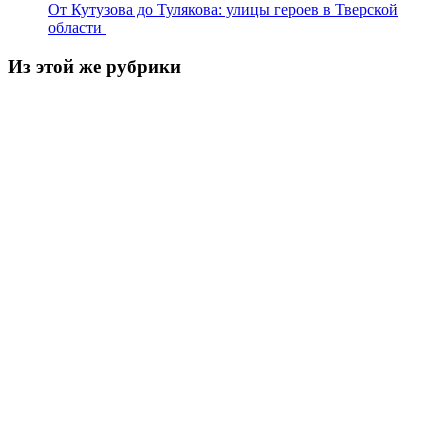
От Кутузова до Тулякова: улицы героев в Тверской
области
Из этой же рубрики