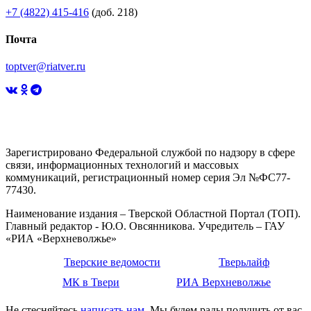
+7 (4822) 415-416
(доб. 218)
Почта
toptver@riatver.ru
Зарегистрировано Федеральной службой по надзору в сфере
связи, информационных технологий и массовых
коммуникаций, регистрационный номер серия Эл №ФС77-
77430.
Наименование издания – Тверской Областной Портал (ТОП).
Главный редактор - Ю.О. Овсянникова. Учредитель – ГАУ
«РИА «Верхневолжье»
Тверские ведомости
Тверьлайф
МК в Твери
РИА Верхневолжье
Не стесняйтесь
написать нам
. Мы будем рады получить от вас