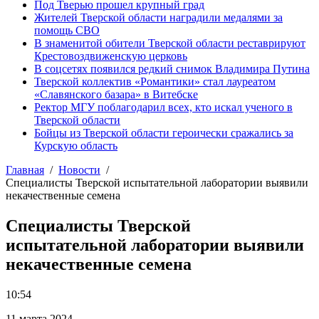
Под Тверью прошел крупный град
Жителей Тверской области наградили медалями за
помощь СВО
В знаменитой обители Тверской области реставрируют
Крестовоздвиженскую церковь
В соцсетях появился редкий снимок Владимира Путина
Тверской коллектив «Романтики» стал лауреатом
«Славянского базара» в Витебске
Ректор МГУ поблагодарил всех, кто искал ученого в
Тверской области
Бойцы из Тверской области героически сражались за
Курскую область
Главная
Новости
Специалисты Тверской испытательной лаборатории выявили
некачественные семена
Специалисты Тверской
испытательной лаборатории выявили
некачественные семена
10:54
11 марта 2024