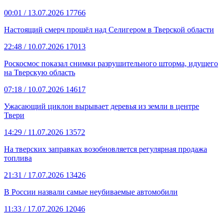
00:01
/ 13.07.2026
17766
Настоящий смерч прошёл над Селигером в Тверской области
22:48
/ 10.07.2026
17013
Роскосмос показал снимки разрушительного шторма, идущего
на Тверскую область
07:18
/ 10.07.2026
14617
Ужасающий циклон вырывает деревья из земли в центре
Твери
14:29
/ 11.07.2026
13572
На тверских заправках возобновляется регулярная продажа
топлива
21:31
/ 17.07.2026
13426
В России назвали самые неубиваемые автомобили
11:33
/ 17.07.2026
12046