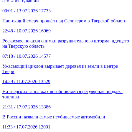
семья из Чувашии
00:01
/ 13.07.2026
17733
Настоящий смерч прошёл над Селигером в Тверской области
22:48
/ 10.07.2026
16969
Роскосмос показал снимки разрушительного шторма, идущего
на Тверскую область
07:18
/ 10.07.2026
14577
Ужасающий циклон вырывает деревья из земли в центре
Твери
14:29
/ 11.07.2026
13529
На тверских заправках возобновляется регулярная продажа
топлива
21:31
/ 17.07.2026
13386
В России назвали самые неубиваемые автомобили
11:33
/ 17.07.2026
12001