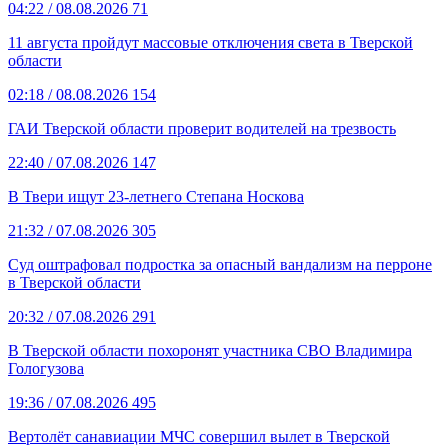
04:22
/ 08.08.2026
71
11 августа пройдут массовые отключения света в Тверской
области
02:18
/ 08.08.2026
154
ГАИ Тверской области проверит водителей на трезвость
22:40
/ 07.08.2026
147
В Твери ищут 23-летнего Степана Носкова
21:32
/ 07.08.2026
305
Суд оштрафовал подростка за опасный вандализм на перроне
в Тверской области
20:32
/ 07.08.2026
291
В Тверской области похоронят участника СВО Владимира
Гологузова
19:36
/ 07.08.2026
495
Вертолёт санавиации МЧС совершил вылет в Тверской